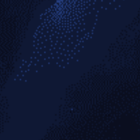
yobo体育官网首页网络化安全
国)官方网站-YoBoSports平台架构，实现用户与数据全链路防
身份验证
网络防
登录、行为识
WAF规则、
、设备绑定
别、服务稳