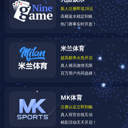
yobo体育官网首页
是一家面向全球
整合
高清赛事直播、数据分析、多
平台通过多项国际安全认证，系统架
术与客服团队，确保每位用户都能
截至目前，yobo体育官网首页 已