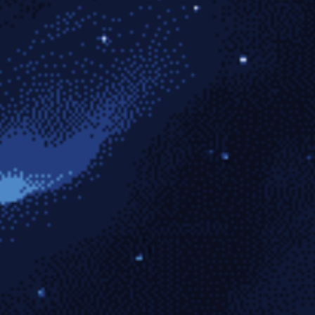
结合yobo体育(中
多因子
别