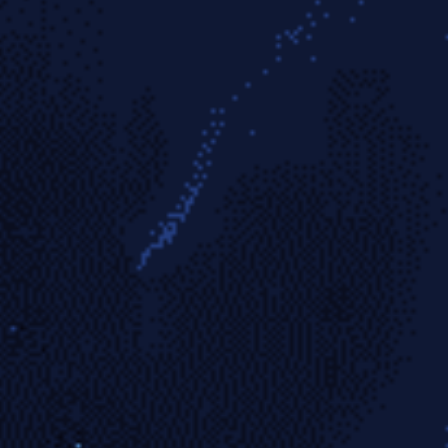
yobo体育官网首页全站App