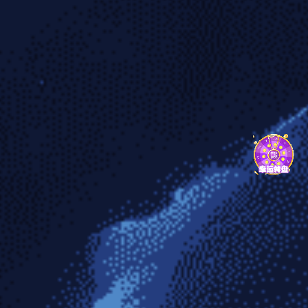
具
安全登录器
Mac 与
采用轻量化架构与加密访问机
，帮助用户稳
制，适配多种设备系统，有效
轻松绕过访
防劫持、防屏蔽，保障平台访
同步与内容
问安全性和数据一致性。
。
区域的活跃趋势。