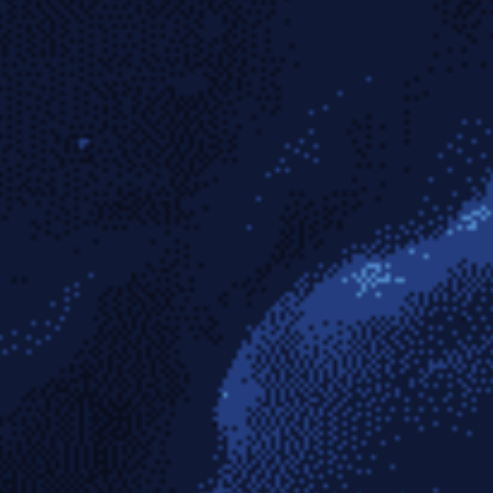
伦
北
敦
京
新
加
坡
巴
西