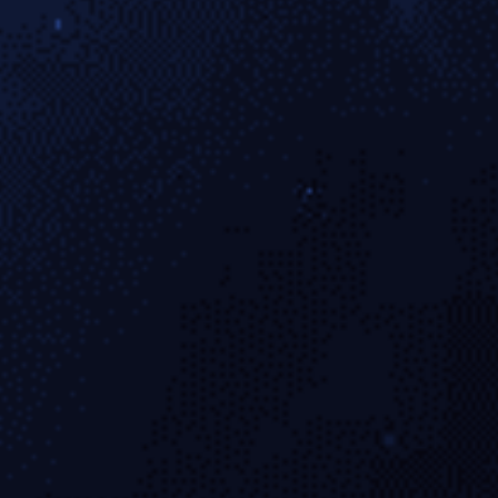
体系
护，构建系统级安全网。
护
异常流量识
定性保障