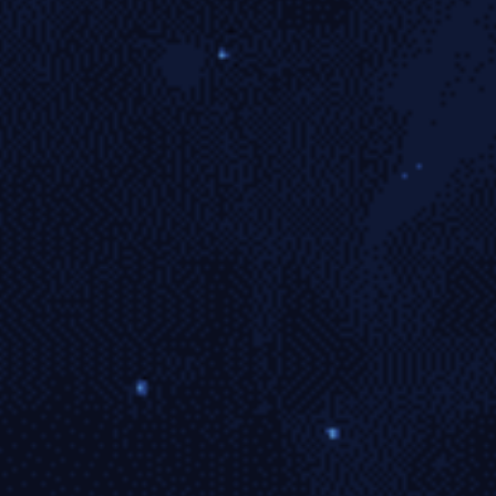
字段加
从注册到观看