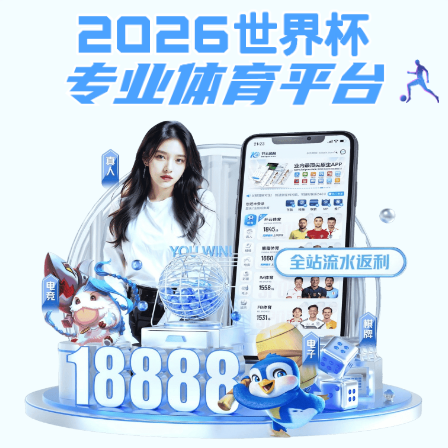
注册入口
隐私政策
一、引言
yobo体育官网首页平台为用户提供便捷、实时的体育赛事内
容，在保障服务体验的同时，我们高度重视个人隐私保护。
二、信息收集范围
我们可能收集以下信息：