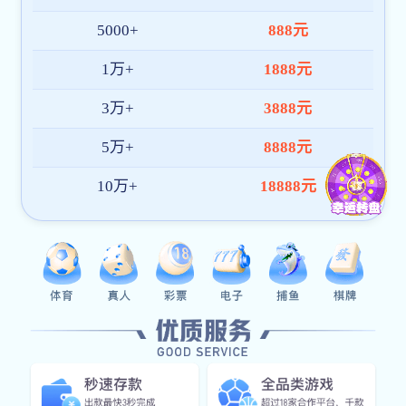
七、未成年人保护
我们不会面向 14 周岁以下用户提供注册服务。如发现未成年人
信息，我们将及时删除。如您是监护人可与我们联系处理。
八、隐私政策的更新
当本政策有重大调整时，我们将通过平台公告、推送等方式提前
告知。
九、联系我们
如有任何隐私相关的问题，请发送邮件至：
support@rmhlivestock.com