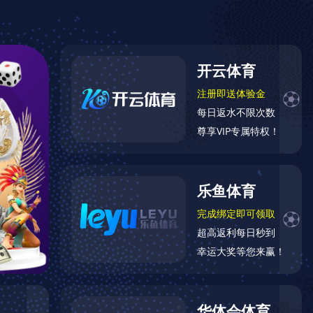
App
公司
体育
注册入口
简介
头条
数据与互动内容服务，产品体系涵盖赛事直播、移动端
营。平台覆盖多个语种与终端系统，用户规模持续增