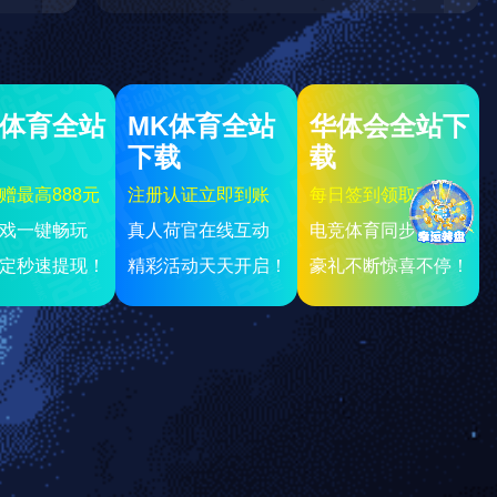
新体验上限。
全球视野
，皆围绕
聚焦跨区域体育资源整合，打造覆盖
多语种、多时区的服务网络。
盾系统
，强化整体安全韧性。