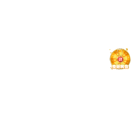
仅为主力减轻压力，也为球队注入了新的活力。
替补球员如施罗德等人，在关键时刻提供了重要支持。他们
每当首发休息或遭遇犯规困扰时，总能及时站出来扛起重
任。这种深厚的人才储备让湖人在不同情况下都能保持较高
水平，不至于因为人员变动而出现明显崩盘。
此外，新秀们在比赛中的成长也极具潜力。一些年轻球员虽
然经验不足，但凭借速度和激情，经常给对方造成意想不到
的麻烦。他们这种敢打敢拼、毫无畏惧心态，让整个团队氛
围更加积极向上，也为未来的发展埋下了希望。
4、教练团队战术调整有效
教练团队对于这段时间来的成功可谓功不可没。主教练因被
迫进行战术调整，以适应不同对手及其风格，使得整支球队
从容应对各种挑战。他针对每个具体情况制定相应计划，让