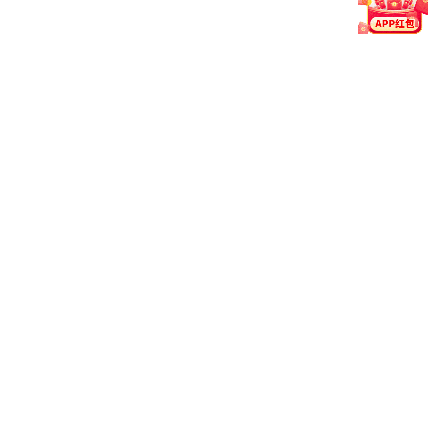
运转的新生力量。同时，我们期待着他们继续保持这种势
头，在未来赛事中再创佳绩，为冠军争夺增添更多可能性。
总体而言，如今状态回暖的湖人正处于复苏阶段，各项数据
指标均显示出积极向上的趋势。如果他们能够继续保持这一
势头，加强磨合与合作，相信必将成为季后赛中的有力竞争
者。而所有篮球迷也将拭目以待，看这支豪门如何书写新的
辉煌篇章！
分享到：
上一篇