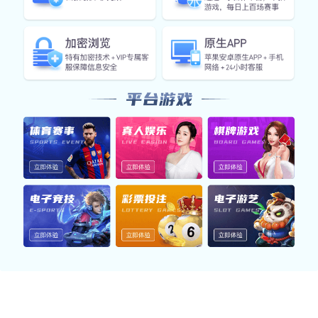
分，还能带动其他队友发挥出色。
安东尼·戴维斯同样是球队成功的重要因素。他在内线的统治
力令对手感到恐惧，无论是篮下攻击还是防守，都展示出了
超强实力。此外，他还能够拉开空间，为外线投手创造机
会，这种内外结合的发展策略大大提升了球队整体效率。
除了两位超级明星之外，其他角色球员也逐渐找到了自己的
定位并积极融入到团队之中。例如，一些年轻小将通过稳定
性和持续性的表现，为球队提供了关键支持。这种全员皆兵
的局面，让湖人成为了一个难以预测且充满威胁的队伍。
3、新秀与替补贡献显著
除了核心球员之外，新秀和替补阵容对于湖人的成功同样不
可忽视。在过去几场比赛里，一些新晋选手抓住机会展现自
我，通过出色表现赢得教练信任，并增加上场时间。他们不