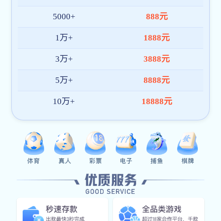
时，湖人能够迅速找到空位投篮机会，提升了整体命中率。
此外，在快攻转换方面，湖人的表现也显著改善。他们利用
对手失误或篮板后的快速反击，让对方防线难以应对，从而
获得更多轻松得分的机会。这种高效的进攻模式让球队士气
大增，有助于进一步提高他们在比赛中的竞争力。
最后，湖人的三分球命中率也有所上升。随着外线投篮能力
的增强，球队能够更加灵活地展开进攻，使防守者不得不更
加注意外线威胁，从而腾出内线空间。这一系列变化使得湖
人在进攻端形成了更为多样化和高效的攻击体系。
2、核心球员发挥突出
在这波连胜中，湖人的核心球员们表现尤为抢眼。尤其是勒
布朗·詹姆斯，他不仅在得分上贡献巨大，同时还积极参与组
织和防守。他通过个人能力不断制造机会，不仅帮助自己得