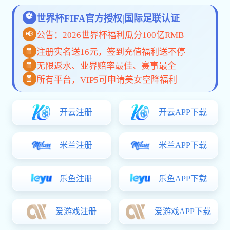
下载APP
北京男篮计划引入新外援贝利近期表现
未达预期引发关注
2026-05-27 21:17
阅读 75 次