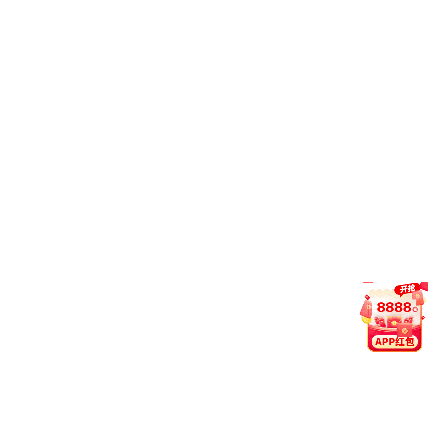
忠实粉丝希望他能重拾状态，而不是轻易放弃。
媒体方面，则纷纷对这种转会消息进行分析，有专家指出，
在当前竞技水平高度集中的情况下，引进高质量的新外援已
成为CBA各队普遍采用的一种策略。此举是否能奏效，还需
时间来检验。
总结：
综上所述，北京男篮计划引入新外援以应对贝利近期表现不
佳所带来的挑战，这是一个值得期待但同时伴随风险的重要
举措。通过针对性补强，球队希望能够迅速回暖并重塑士
气，以便在接下来的赛季中争取更好的成绩。
然而，在做出人员调整后，各方仍需保持耐心，并不断关注
周围环境变化及其对球队产生的重要影响。只有综合考虑各
种因素，北京男篮才能够踏上复兴之路，实现俱乐部长远发
展的目标。