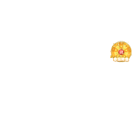
的默契配合让其他队员看到了成功的可能性，这种信心直接
影响到他们在场上的发挥，让每个人都愿意为了共同目标而
奋斗。
其次，当有核心球员如李添荣能够勇敢面对挑战时，其它队
友自然会受到激励，从而增强全队凝聚力。而像洛夫顿这样
拥有强大心理素质的人，则能够有效缓解比赛中的紧张局
面，使团队始终保持积极向上、不怕困难的态度。
最后，这种正面的氛围不仅促进了球技提高，更加深厚了队
友之间的人际关系。大家逐渐形成一种相互信任与支持的小
圈子，无论是在训练还是比赛中，都能充分发挥个人特长，
为整体利益服务。
4、未来展望与建议
展望未来，李添荣和洛夫顿将继续扮演举足轻重角色。随着