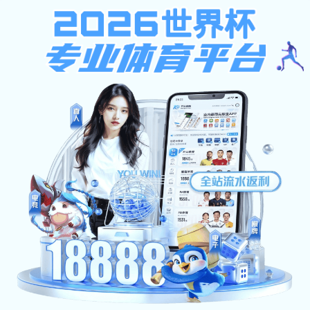
注册入口
YOBO体育官网首页
· 体育
观看更便捷
连接你的赛事视野，打造球迷专属的数字主场。
yobo体育
官网首页网页版
提供多终端支持、高清视频、 实时比分与
赛事推荐，让你随时随地畅享体育内容。
网页端入口