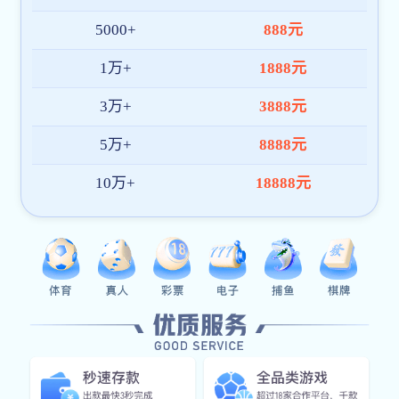
持。
此外，李添荣的复出还增强了球队士气。在他的带领下，其
他年轻球员得到了更多激励，他们纷纷向这位榜样学习，努
力提升自己的技能水平。这种积极向上的氛围使得整个团队
更加团结一致，共同朝着胜利目标迈进。
值得一提的是，李添荣在比赛中的表现也证明了他的实力与
价值。无论是进攻还是防守，他都发挥得淋漓尽致，并帮助
球队取得了一场又一场胜利。从这点来看，可以说他的复出
不仅仅是个人成就，更是整个团队前进的一大助推力。
2、洛夫顿情绪控制的重要性
洛夫顿作为新加入球队的一员，在情绪控制方面表现得尤为
突出。他能够冷静应对比赛过程中出现的各种压力和挑战，
这一点对于年轻球员而言尤为重要。良好的情绪管理让他避