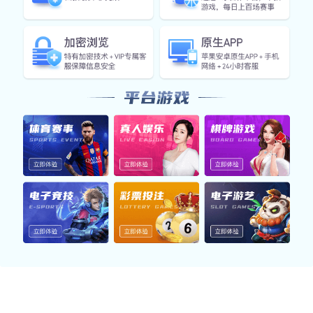
免了因紧张而导致失误，有效地维护了比赛节奏。
通过观察可以发现，洛夫顿在关键时刻总能保持清醒头脑，
这使得他能够作出最佳决策。他不仅关注自身表现，还能够
及时调整队友状态，为大家营造一个积极向上的比赛环境。
这种自我调节能力非常宝贵，是任何运动员都需要具备的重
要素质。
此外，洛夫顿对情绪控制的重视也反映在日常训练中。他经
常与教练及队友沟通交流，通过分享经验来帮助其他人更好
地适应高压环境。这种互帮互助形成了一种良好的团队文
化，使每个成员都能感受到彼此之间的支持与理解。
3、两者对球队氛围的重要影响
李添荣和洛夫顿两位球员在各自领域内所展现出的优秀品
质，对于提升球队氛围起到了不可忽视的作用。首先，两人